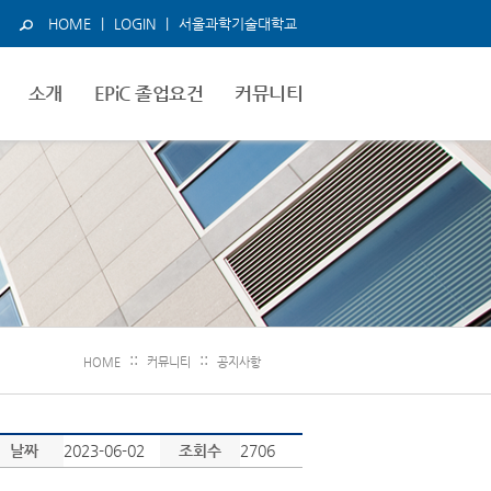
HOME
|
LOGIN
|
서울과학기술대학교
소개
EPiC 졸업요건
커뮤니티
::
::
HOME
커뮤니티
공지사항
날짜
2023-06-02
조회수
2706